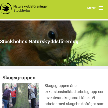
MENY
Hem
Arbetsgrupper
Stockholms Naturskyddsförening
Media
Material
Naturnyttan
Skogsgruppen
Vi tipsar
Skogsgruppen är en
Om oss
exkursionsinriktad arbetsgrupp som
inventerar skogarna i länet. Vi
arbetar med skogsbruksfrågor som