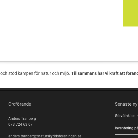
och stöd kampen för natur och miljö.
Tillsammans har vi kraft att förän
Ordförande
Senaste ny
Görvälnkilen:
Anders Tranberg
073 724 63 07
Inventering 
anders.tranberg@naturskyddsforeningen.se