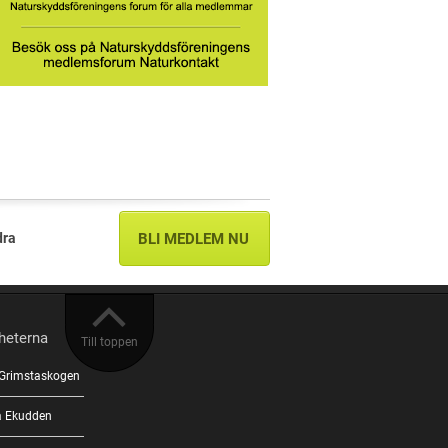
dra
BLI MEDLEM NU
heterna
Till toppen
 Grimstaskogen
på Ekudden