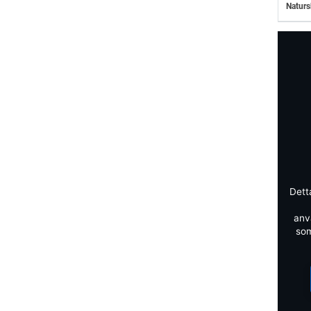
Naturs
Dett
anv
som