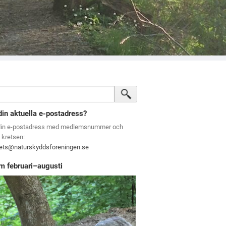
din aktuella e-postadress?
din e-postadress med medlemsnummer och
l kretsen:
rets@naturskyddsforeningen.se
m februari–augusti