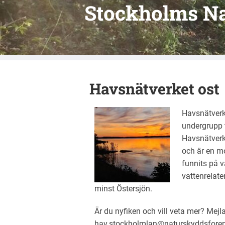
Stockholms N
Havsnätverket ost
Havsnätverke
undergrupp 
Havsnätverk.
och är en mo
funnits på vä
vattenrelate
minst Östersjön.
Är du nyfiken och vill veta mer? Mejl
hav.stockholmlan@naturskyddsforen