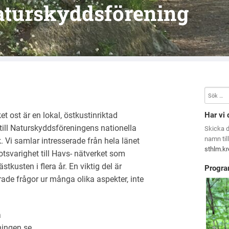
aturskyddsförening
t ost är en lokal, östkustinriktad
Har vi 
till Naturskyddsföreningens nationella
Skicka 
namn til
 Vi samlar intresserade från hela länet
sthlm.k
tsvarighet till Havs- nätverket som
stkusten i flera år. En viktig del är
Progra
rade frågor ur många olika aspekter, inte
a
ingen.se
.