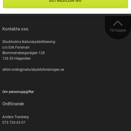
BLI MEDLEM NU
Kontakta oss
Till toppen
Stockholms Naturskyddsförening
c/o Erik Forsman
Blommensbergsvägen 128
126 55 Hägersten
sthlm.krets@naturskyddsforeningen.se
Om personuppgifter
Ordförande
Anders Tranberg
073 724 63 07