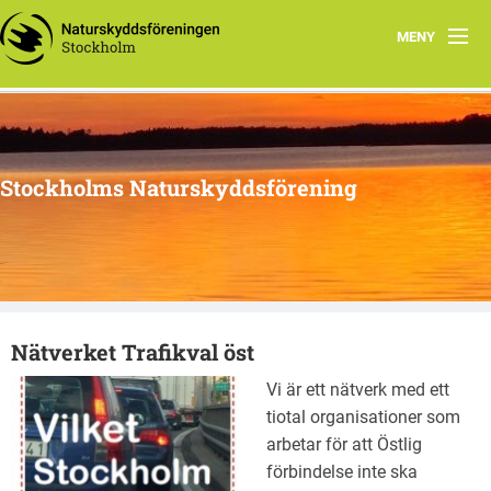
MENY
Hem
Arbetsgrupper
Stockholms Naturskyddsförening
Media
Material
Naturnyttan
Nätverket Trafikval öst
Vi tipsar
Vi är ett nätverk med ett
Om oss
tiotal organisationer som
arbetar för att Östlig
förbindelse inte ska