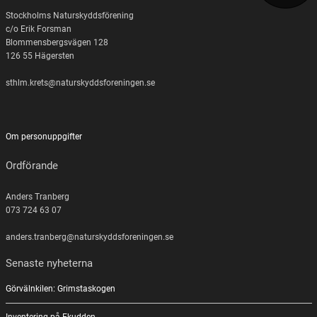
Stockholms Naturskyddsförening
c/o Erik Forsman
Blommensbergsvägen 128
126 55 Hägersten
sthlm.krets@naturskyddsforeningen.se
Om personuppgifter
Ordförande
Anders Tranberg
073 724 63 07
anders.tranberg@naturskyddsforeningen.se
Senaste nyheterna
Görvälnkilen: Grimstaskogen
Inventering på Ekudden