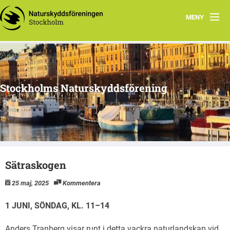
MENY
Hem
Arbetsgrupper
Stockholms Naturskyddsförening
Media
Material
Naturnyttan
Sätraskogen
Vi tipsar
25 maj, 2025
Kommentera
Om oss
1 JUNI, SÖNDAG, KL. 11–14
Anders Tranberg visar runt i detta vackra naturlandskap vid