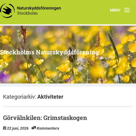
MENY
Hem
Arbetsgrupper
Stockholms Naturskyddsförening
Media
Material
Naturnyttan
Kategoriarkiv:
Aktiviteter
Vi tipsar
Om oss
Görvälnkilen: Grimstaskogen
22 juni, 2026
Kommentera