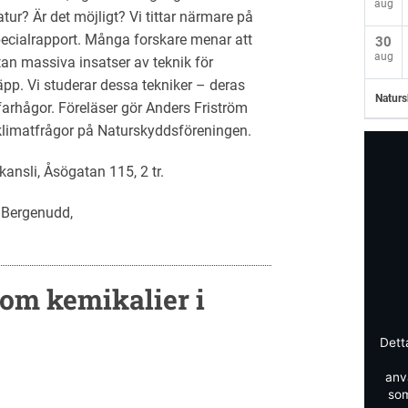
aug
ur? Är det möjligt? Vi tittar närmare på
ecialrapport. Många forskare menar att
30
aug
utan massiva insatser av teknik för
äpp. Vi studerar dessa tekniker – deras
Naturs
 farhågor. Föreläser gör Anders Friström
klimatfrågor på Naturskyddsföreningen.
ansli, Åsögatan 115, 2 tr.
d Bergenudd,
om kemikalier i
Dett
anv
som