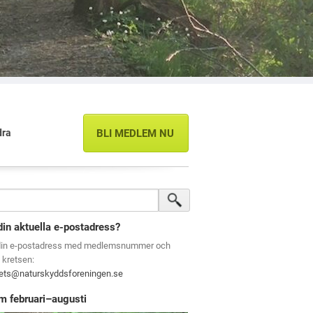
dra
BLI MEDLEM NU
din aktuella e-postadress?
din e-postadress med medlemsnummer och
l kretsen:
rets@naturskyddsforeningen.se
m februari–augusti