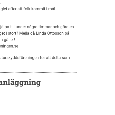
.
nglet efter att folk kommit i mål
jälpa till under några timmar och göra en
et i stort? Mejla då Linda Ottosson på
n gäller!
eningen.se
aturskyddsföreningen för att delta som
­anläggning