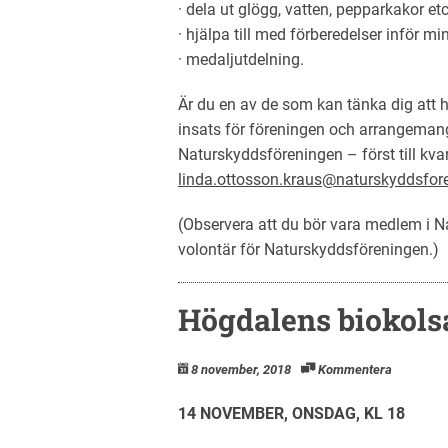
· dela ut glögg, vatten, pepparkakor etc
· hjälpa till med förberedelser inför mi
· medaljutdelning.
Är du en av de som kan tänka dig att h
insats för föreningen och arrangemang
Naturskyddsföreningen – först till kvar
linda.ottosson.kraus@naturskyddsfor
(Observera att du bör vara medlem i N
volontär för Naturskyddsföreningen.)
Högdalens biokols
8 november, 2018
Kommentera
1
4 NOVEMBER, ONSDAG, KL 18