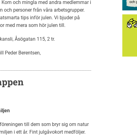
ng! Kom och mingla med andra medlemmar i
n och personer från våra arbetsgrupper.
tsmarta tips inför julen. Vi bjuder på
or med mera som hör julen till.
ansli, Åsögatan 115, 2 tr.
ll Peder Berentsen,
lappen
iljen
öreningen till dem som bryr sig om natur
iljen i ett år. Fint julgåvokort medföljer.