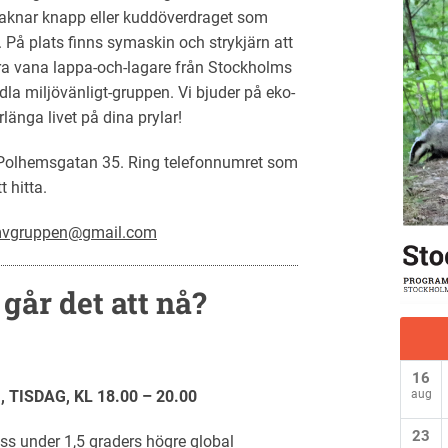
aknar knapp eller kuddöverdraget som
. På plats finns symaskin och strykjärn att
ra vana lappa-och-lagare från Stockholms
la miljövänligt-gruppen. Vi bjuder på eko-
länga livet på dina prylar!
 Polhemsgatan 35. Ring telefonnumret som
 hitta.
vgruppen@gmail.com
går det att nå?
16
 TISDAG, KL 18.00 – 20.00
aug
23
oss under 1,5 graders högre global