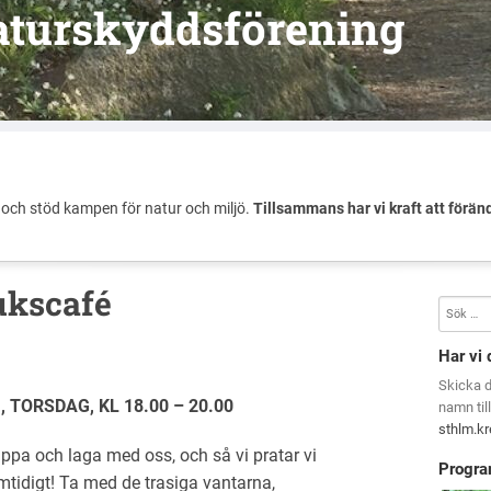
aturskyddsförening
och stöd kampen för natur och miljö.
Tillsammans har vi kraft att förän
ukscafé
Har vi 
Skicka 
, TORSDAG, KL 18.00 – 20.00
namn til
sthlm.k
appa och laga med oss, och så vi pratar vi
Progra
mtidigt! Ta med de trasiga vantarna,