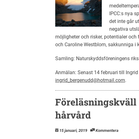
medeltemperat
IPCC:s nya sp
det inte går 
negativa utsl
möjligheter och risker, potentialer och
och Caroline Westblom, sakkunniga i 
Samling: Naturskyddsföreningens riksk
Anmälan: Senast 14 februari till Ingri
ingrid_bergenudd@hotmail.com
.
Föreläsningskväll 
hårvård
15 januari, 2019
Kommentera