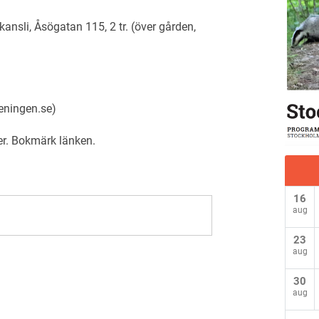
nsli, Åsögatan 115, 2 tr. (över gården,
eningen.se)
er
. Bokmärk
länken
.
16
aug
23
aug
30
aug