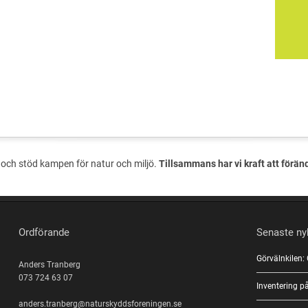
och stöd kampen för natur och miljö.
Tillsammans har vi kraft att förän
Ordförande
Senaste ny
Görvälnkilen:
Anders Tranberg
073 724 63 07
Inventering 
anders.tranberg@naturskyddsforeningen.se