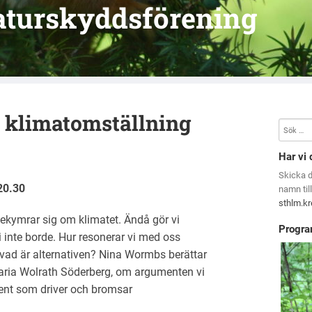
aturskyddsförening
 klimatomställning
Har vi 
Skicka 
20.30
namn til
sthlm.k
 bekymrar sig om klimatet. Ändå gör vi
Progra
 vi inte borde. Hur resonerar vi med oss
 vad är alternativen? Nina Wormbs berättar
aria Wolrath Söderberg, om argumenten vi
ent som driver och bromsar