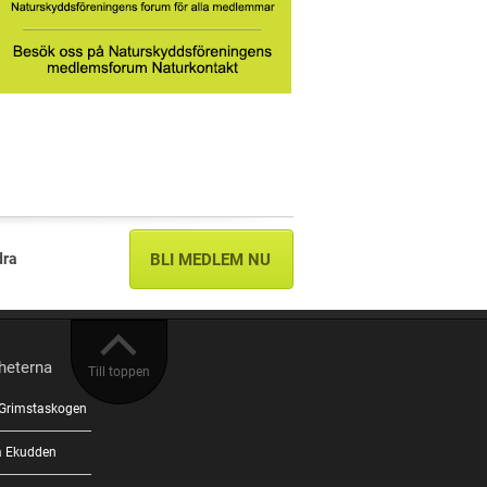
dra
BLI MEDLEM NU
heterna
Till toppen
 Grimstaskogen
på Ekudden