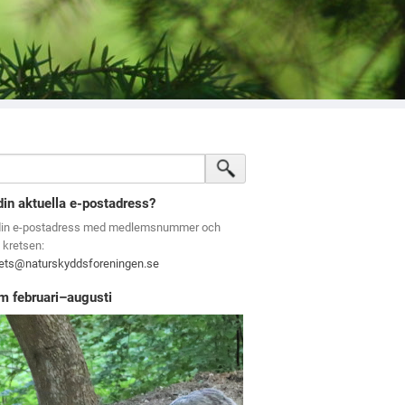
din aktuella e-postadress?
din e-postadress med medlemsnummer och
l kretsen:
rets@naturskyddsforeningen.se
m februari–augusti