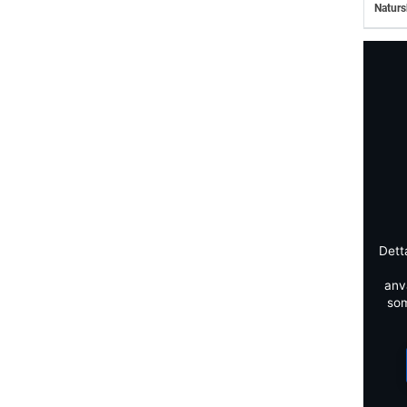
Naturs
Dett
anv
som