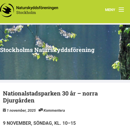
MENY
Hem
Arbetsgrupper
Stockholms Naturskyddsförening
Media
Material
Naturnyttan
Nationalstadsparken 30 år – norra
Vi tipsar
Djurgården
Om oss
1 november, 2025
Kommentera
9 NOVEMBER, SÖNDAG, KL. 10–15