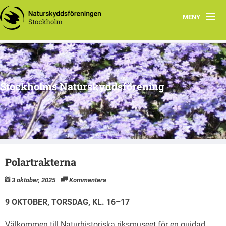
MENY
Hem
Arbetsgrupper
Stockholms Naturskyddsförening
Media
Material
Naturnyttan
Polartrakterna
Vi tipsar
3 oktober, 2025
Kommentera
Om oss
9 OKTOBER, TORSDAG, KL. 16–17
Välkommen till Naturhistoriska riksmuseet för en guidad