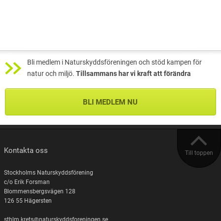
Bli medlem i Naturskyddsföreningen och stöd kampen för
natur och miljö.
Tillsammans har vi kraft att förändra
BLI MEDLEM NU
Kontakta oss
Till toppen
Stockholms Naturskyddsförening
c/o Erik Forsman
Blommensbergsvägen 128
126 55 Hägersten
sthlm.krets@naturskyddsforeningen.se