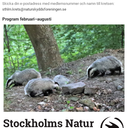
Skicka din e-postadress med medlemsnummer och namn till kretsen:
sthlm.krets@naturskyddsforeningen.se
Program februari–augusti