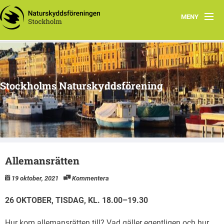
MENY
Hem
Arbetsgrupper
Stockholms Naturskyddsförening
Media
Material
Naturnyttan
Allemansrätten
Vi tipsar
19 oktober, 2021
Kommentera
Om oss
26 OKTOBER, TISDAG, KL. 18.00–19.30
Hur kom allemansrätten till? Vad gäller egentligen och hur