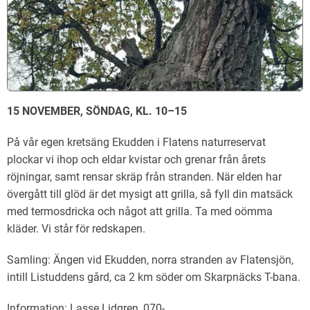
15 NOVEMBER, SÖNDAG, KL. 10–15
På vår egen kretsäng Ekudden i Flatens naturreservat
plockar vi ihop och eldar kvistar och grenar från årets
röjningar, samt rensar skräp från stranden. När elden har
övergått till glöd är det mysigt att grilla, så fyll din matsäck
med termosdricka och något att grilla. Ta med oömma
kläder. Vi står för redskapen.
Samling: Ängen vid Ekudden, norra stranden av Flatensjön,
intill Listuddens gård, ca 2 km söder om Skarpnäcks T-bana.
Information: Lasse Lidgren, 070-