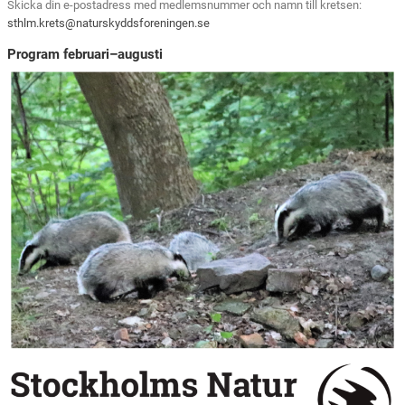
Skicka din e-postadress med medlemsnummer och namn till kretsen:
sthlm.krets@naturskyddsforeningen.se
Program februari–augusti