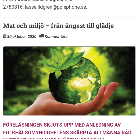
2780816,
lasse.lidgren@pp.ephone.se
.
Mat och miljö – från ångest till glädje
30 oktober, 2020
Kommentera
FÖRELÄSNINGEN SKJUTS UPP MED ANLEDNING AV
FOLKHÄLSOMYNDIGHETENS SKÄRPTA ALLMÄNNA RÅD.