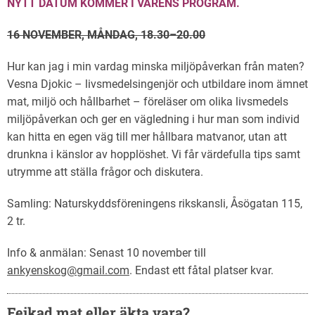
NYTT DATUM KOMMER I VÅRENS PROGRAM.
16 NOVEMBER, MÅNDAG, 18.30–20.00
Hur kan jag i min vardag minska miljöpåverkan från maten?
Vesna Djokic – livsmedelsingenjör och utbildare inom ämnet
mat, miljö och hållbarhet – föreläser om olika livsmedels
miljöpåverkan och ger en vägledning i hur man som individ
kan hitta en egen väg till mer hållbara matvanor, utan att
drunkna i känslor av hopplöshet. Vi får värdefulla tips samt
utrymme att ställa frågor och diskutera.
Samling: Naturskyddsföreningens rikskansli, Åsögatan 115,
2 tr.
Info & anmälan: Senast 10 november till
ankyenskog@gmail.com
. Endast ett fåtal platser kvar.
Fejkad mat eller äkta vara?