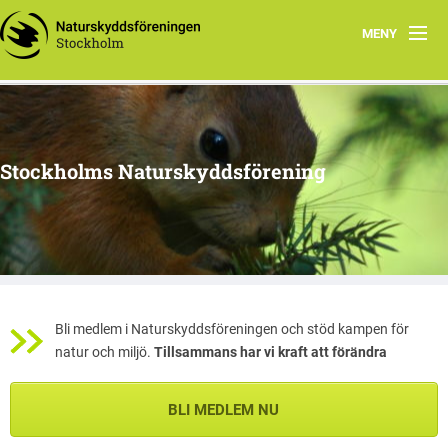
MENY
Hem
Arbetsgrupper
Stockholms Naturskyddsförening
Media
Material
Naturnyttan
Vi tipsar
Bli medlem i Naturskyddsföreningen och stöd kampen för
natur och miljö.
Tillsammans har vi kraft att förändra
Om oss
BLI MEDLEM NU