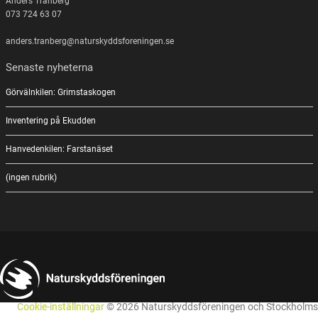
Anders Tranberg
073 724 63 07
anders.tranberg@naturskyddsforeningen.se
Senaste nyheterna
Görvälnkilen: Grimstaskogen
Inventering på Ekudden
Hanvedenkilen: Farstanäset
(ingen rubrik)
Cookie-inställningar
© 2026 Naturskyddsföreningen och Stockholms